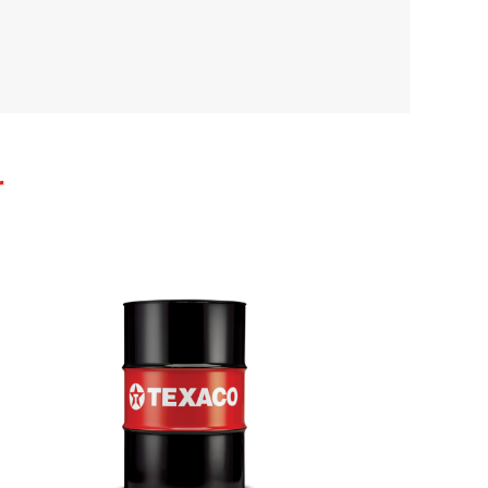
A szintetikus olajok
jelentik a jövőt a
Bezárás
személygépkocsiknál
Személygépkocsi
motorolaj trendek: a
r
változás mozgatóereje...
Bezárás
Bezárás
Bezárás