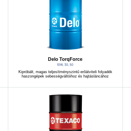
Delo TorqForce
10W, 30, 50
Kipróbált, magas teljesítményszintű erőátviteli folyadék
haszongépek sebességváltóihoz és hajtásláncához