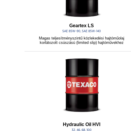
Geartex LS
SAE 85W-90, SAE 85W-140
Magas teljesítményszintű közlekedési hajtóműolaj
korlátozott csúszású (limited slip) hajtóművekhez
Hydraulic Oil HVI
32, 46, 68, 100