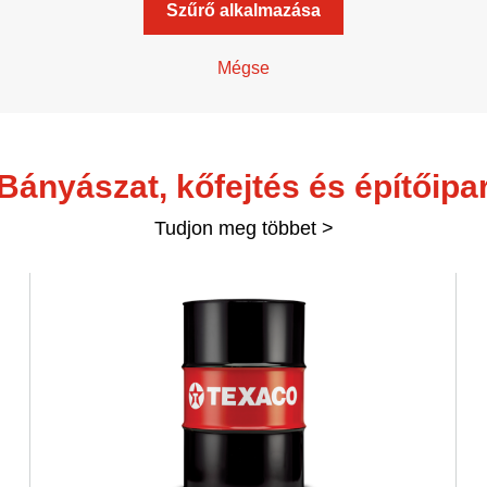
Szűrő alkalmazása
VARTECH
Mégse
Texaco VARTECH
A lakk jellemzői
Lakk képződése kompresszorokban
Bányászat, kőfejtés és építőipa
Lakklerakódás turbinákban
Tudjon meg többet >