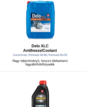
Delo XLC
Antifreeze/Coolant
Concentrate, Premixed 40/60, Premixed 50/50
Nagy teljesítményű, hosszú élettartamú
fagyálló/hűtőfolyadék