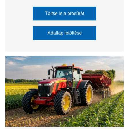
Töltse le a brosúrát
Adatlap letöltése