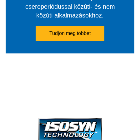
csereperiódussal közúti- és nem
közúti alkalmazásokhoz.
Tudjon meg többet