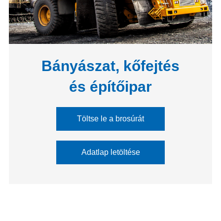
Bányászat, kőfejtés
és építőipar
Töltse le a brosúrát
Adatlap letöltése