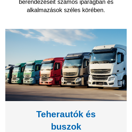
berendezéseit számos iparágban és
alkalmazások széles körében.
Teherautók és
buszok