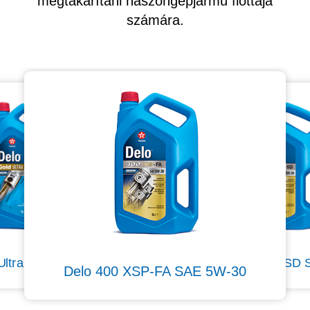
megtakarítani haszongépjármű flottája
számára.
Ultra T SAE 10W-40
Delo 400 XSP-SD 
Delo 400 XSP-FA SAE 5W-30