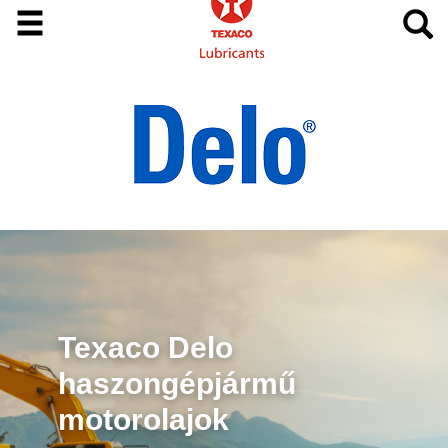
Texaco Delo
haszongépjármű
motorolajok