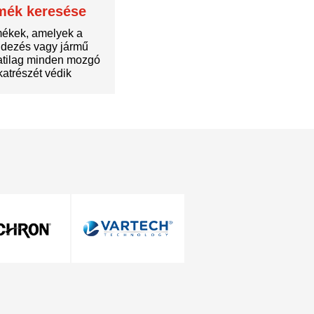
mék keresése
ékek, amelyek a
dezés vagy jármű
atilag minden mozgó
katrészét védik