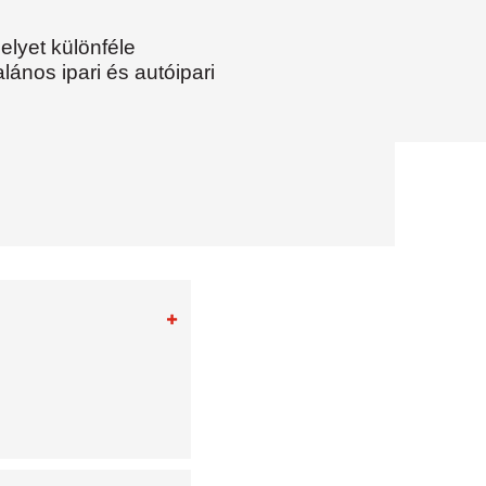
elyet különféle
ános ipari és autóipari