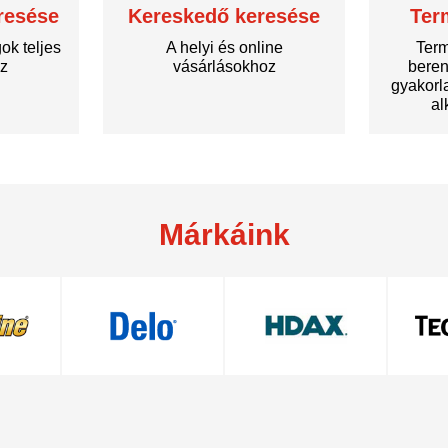
resése
Kereskedő keresése
Ter
k teljes
A helyi és online
Term
oz
vásárlásokhoz
beren
gyakorl
al
Márkáink