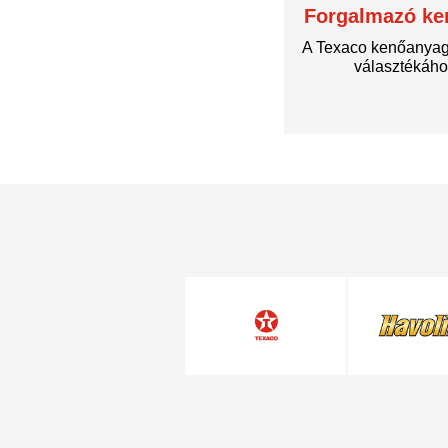
Forgalmazó ke
A Texaco kenőanyago
választékáh