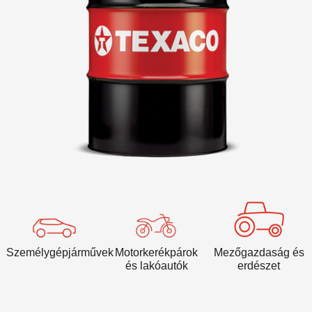
VARTECH
Texaco VARTECH
A lakk jellemzői
Lakk képződése kompresszorokban
Lakklerakódás turbinákban
Személygépjárművek
Motorkerékpárok
Mezőgazdaság és
és lakóautók
erdészet