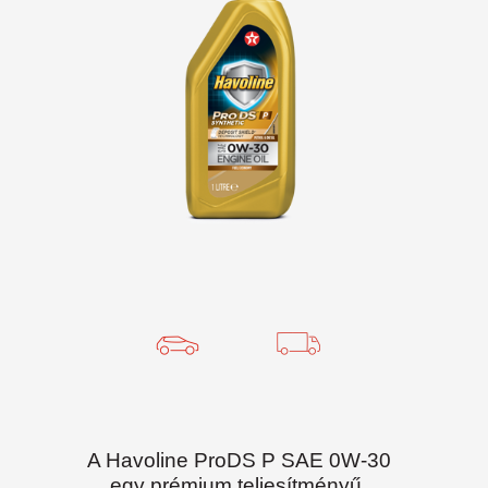
A Havoline ProDS P SAE 0W-30
egy prémium teljesítményű,