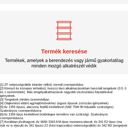
Termék keresése
Termékek, amelyek a berendezés vagy jármű gyakorlatilag
minden mozgó alkatrészét védik
[1] ZF sebességváltók intarder nélkül, normál csereperiódus.
[2] Könnyű és közepes terhelésű, hosszú távú alkalmazásokban használt tengelyek (0:0, 0
és 1 üzemmódok). Más tengelyalkalmazások nagyobb viszkozitású folyadékokat
igényelnek.
[3] Tengelyek minden üzemmódban.
[4] Olajkenésű elülső agyhajtóművekhez (egyes típusok zsírozást igényelnek).
[5] Az 1355 típusú, alacsony fedélű kivételével (SAE 75W-90 folyadék szükséges).
Szabványos csereperiódusra.
[6] Az 1356 típus kivételével (különleges termékre van szükség). Szabványos
csereperiódusra.
[7] Korábban jóváhagyott. Az MAN 3343 A M típus mostanra elavult, és 341 E2 típus (ma
már ez is elavult) és 341 típusú Z2 (kézi kapcsolású sebességváltók) és 342 M2 (tengelyek