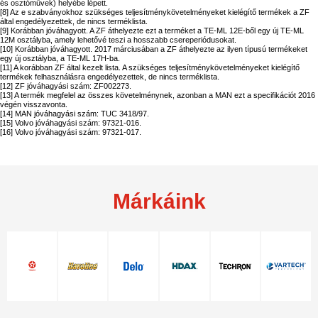
és osztóművek) helyébe lépett.
[8] Az e szabványokhoz szükséges teljesítménykövetelményeket kielégítő termékek a ZF
által engedélyezettek, de nincs terméklista.
[9] Korábban jóváhagyott. A ZF áthelyezte ezt a terméket a TE-ML 12E-ből egy új TE-ML
12M osztályba, amely lehetővé teszi a hosszabb csereperiódusokat.
[10] Korábban jóváhagyott. 2017 márciusában a ZF áthelyezte az ilyen típusú termékeket
egy új osztályba, a TE-ML 17H-ba.
[11] A korábban ZF által kezelt lista. A szükséges teljesítménykövetelményeket kielégítő
termékek felhasználásra engedélyezettek, de nincs terméklista.
[12] ZF jóváhagyási szám: ZF002273.
[13] A termék megfelel az összes követelménynek, azonban a MAN ezt a specifikációt 2016
végén visszavonta.
[14] MAN jóváhagyási szám: TUC 3418/97.
[15] Volvo jóváhagyási szám: 97321-016.
[16] Volvo jóváhagyási szám: 97321-017.
Márkáink